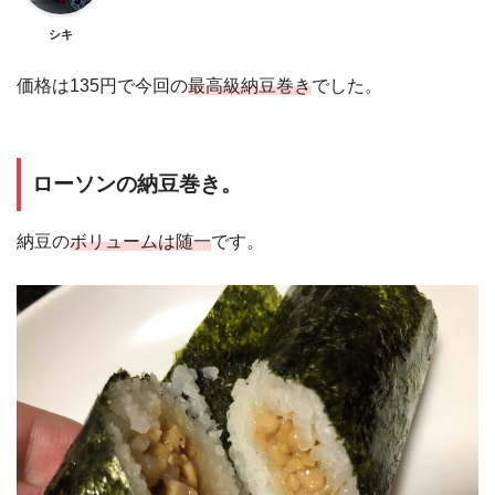
シキ
価格は135円で今回の
最高級納豆巻き
でした。
ローソンの納豆巻き。
納豆の
ボリュームは随一
です。