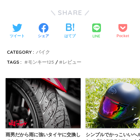
SHARE
LINE
ツイート
シェア
はてブ
Pocket
CATEGORY :
バイク
TAGS :
モンキー125
レビュー
雨男だから雨に強いタイヤに交換し
シンプルでかっこいいヘ