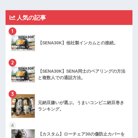
人気の記事
1
【SENA30K】他社製インカムとの接続。
2
【SENA30K】SENA同士のペアリングの方法
と複数人での通話方法。
3
元納豆嫌いが選ぶ。うまいコンビニ納豆巻き
ランキング。
4
【カスタム】ローチェア30の傷防止カバーを