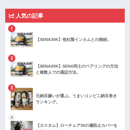
人気の記事
1
【SENA30K】他社製インカムとの接続。
2
【SENA30K】SENA同士のペアリングの方法
と複数人での通話方法。
3
元納豆嫌いが選ぶ。うまいコンビニ納豆巻き
ランキング。
4
【カスタム】ローチェア30の傷防止カバーを