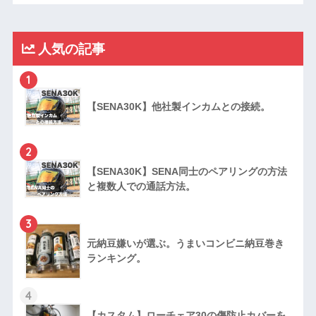
人気の記事
1
【SENA30K】他社製インカムとの接続。
2
【SENA30K】SENA同士のペアリングの方法
と複数人での通話方法。
3
元納豆嫌いが選ぶ。うまいコンビニ納豆巻き
ランキング。
4
【カスタム】ローチェア30の傷防止カバーを