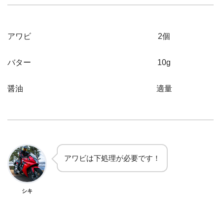
アワビ
2個
バター
10g
醤油
適量
アワビは下処理が必要です！
シキ