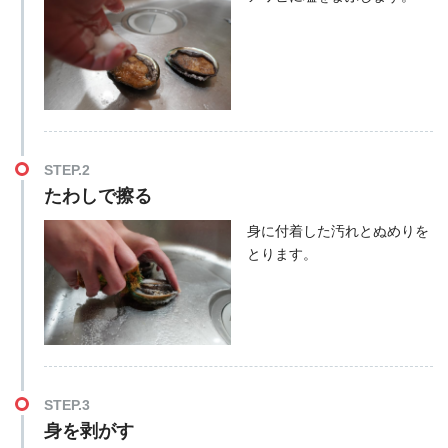
STEP.2
たわしで擦る
身に付着した汚れとぬめりを
とります。
STEP.3
身を剥がす