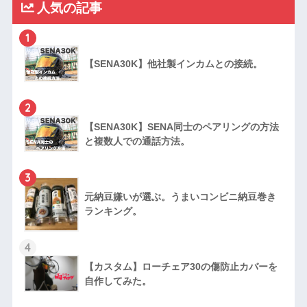
人気の記事
1
【SENA30K】他社製インカムとの接続。
2
【SENA30K】SENA同士のペアリングの方法
と複数人での通話方法。
3
元納豆嫌いが選ぶ。うまいコンビニ納豆巻き
ランキング。
4
【カスタム】ローチェア30の傷防止カバーを
自作してみた。