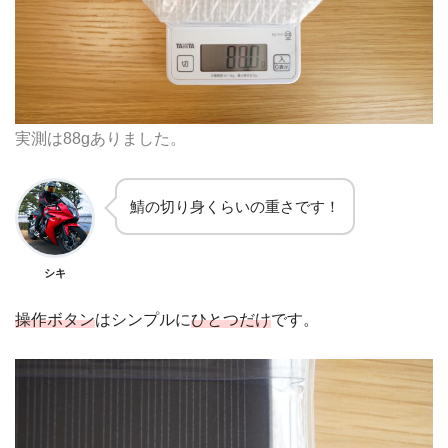
実測は88gありました。
鯖の切り身くらいの重さです！
シキ
操作ボタン
はシンプルに
ひとつだけ
です。