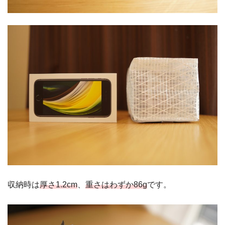
収納時は
厚さ1.2cm
、
重さはわずか86g
です。