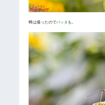
蜂は撮ったので
も。
バッタ