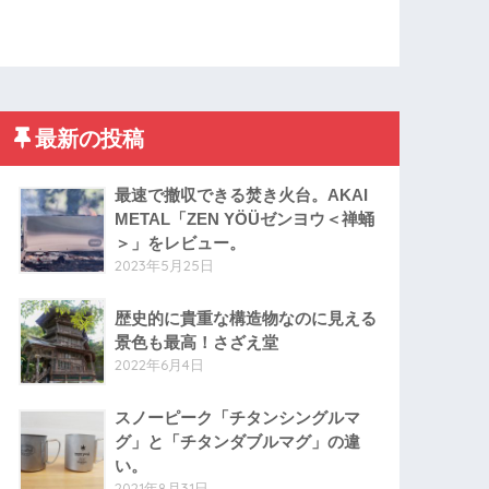
最新の投稿
最速で撤収できる焚き火台。AKAI
METAL「ZEN YÖÜゼンヨウ＜禅蛹
＞」をレビュー。
2023年5月25日
歴史的に貴重な構造物なのに見える
景色も最高！さざえ堂
2022年6月4日
スノーピーク「チタンシングルマ
グ」と「チタンダブルマグ」の違
い。
2021年8月31日