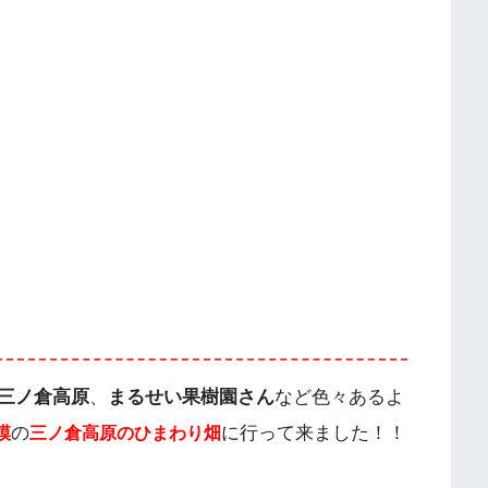
三ノ倉高原
、
まるせい果樹園さん
など色々あるよ
の
に行って来ました！！
模
三ノ倉高原のひまわり畑