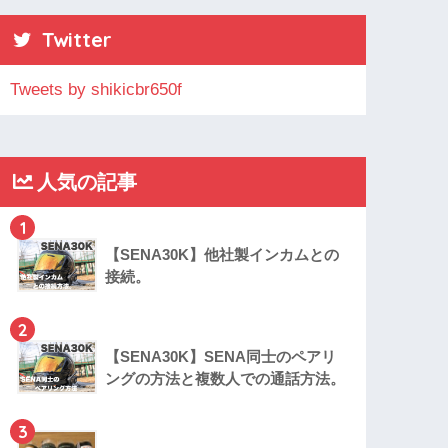
Twitter
Tweets by shikicbr650f
人気の記事
1
【SENA30K】他社製インカムとの
接続。
2
【SENA30K】SENA同士のペアリ
ングの方法と複数人での通話方法。
3